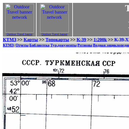
Outdoor Travel banner
Outdoor Travel banner
КТМЗ
>>
Карты
>>
Топокарты
>>
K-39
>>
1:200k
>>
K-39-X
КТМЗ
:
Отчеты
Библиотека
Тур.документы
Регионы
Водная энциклопеди