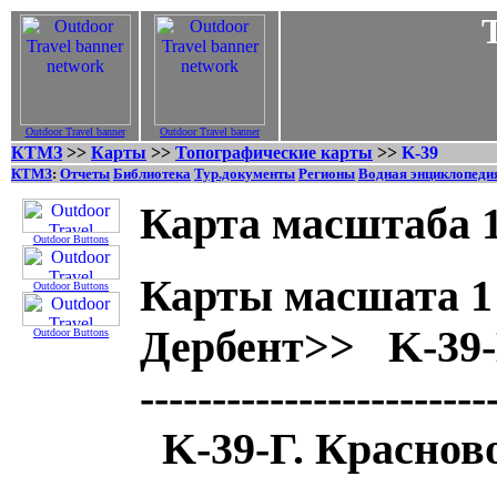
Outdoor Travel banner
Outdoor Travel banner
КТМЗ
>>
Карты
>>
Топографические карты
>>
K-39
КТМЗ
:
Отчеты
Библиотека
Тур.документы
Регионы
Водная энциклопеди
Карта масштаба 1
Outdoor Buttons
Карты масшата 1 
Outdoor Buttons
Дербент>> K-39-
Outdoor Buttons
---------------------
K-39-Г. Краснов